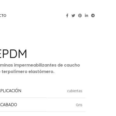
CTO
EPDM
minas impermeabilizantes de caucho
 terpolímero elastómero.
APLICACIÓN
cubiertas
ACABADO
Gris